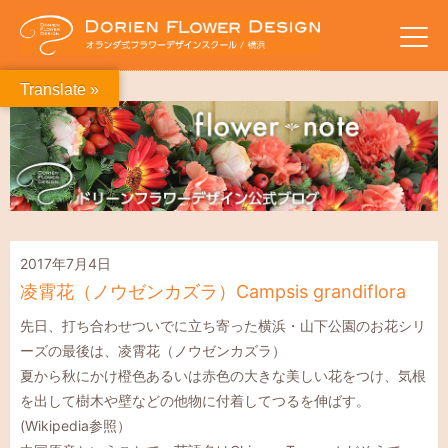
Translate »
2017年7月4日
凌霄花（ノウゼンカズラ）Campsis grandiflora
先日、打ち合わせついでに立ち寄った横浜・山下公園のお花シリ
ーズの最後は、凌霄花（ノウゼンカズラ）
夏から秋にかけ橙色あるいは赤色の大きな美しい花をつけ、気根
を出して樹木や壁などの他物に付着してつるを伸ばす。
(Wikipedia参照）