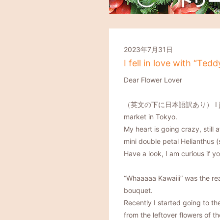
2023年7月31日
I fell in love with “Ted
Dear Flower Lover
（英文の下に日本語訳あり） I just fell 
market in Tokyo.
My heart is going crazy, still 
mini double petal Helianthus 
Have a look, I am curious if yo
“Whaaaaa Kawaiii” was the rea
bouquet.
Recently I started going to t
from the leftover flowers of t