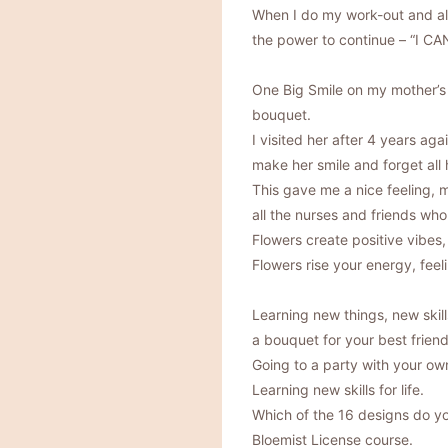
When I do my work-out and alm
the power to continue – “I CA
One Big Smile on my mother’s
bouquet.
I visited her after 4 years ag
make her smile and forget all 
This gave me a nice feeling, 
all the nurses and friends wh
Flowers create positive vibes,
Flowers rise your energy, feel
Learning new things, new ski
a bouquet for your best frien
Going to a party with your own
Learning new skills for life.
Which of the 16 designs do you
Bloemist License course.